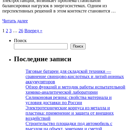
электростанции, возникает проблема стабильной
балансировки нагрузок в энергосистемах. Одним из
перспективных решений в этом контексте становится …
Читать далее
Пагинация
1
2
3
…
26
Вперед »
записей
Поиск
Поиск
Последние записи
Тяговые батареи для складской техники —
сравнение свинцово-кислотных и литий-ионных
аккумуляторов
Обзор функций и методик работы испытательной
химико-аналитической лаборатории
Силиконовая резина: свойства материала и
условия доставки по России
Электротехнические корпуса из металла и
пластика: применение и защита от внешних
воздействий
Строительство площадки под автомобиль с
выездом на объект, замерами и сметой