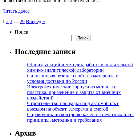
общественного пользования на длительный …
Читать далее
Пагинация
1
2
3
…
29
Вперед »
записей
Поиск
Поиск
Последние записи
Обзор функций и методик работы испытательной
химико-аналитической лаборатории
Силиконовая резина: свойства материала и
условия доставки по России
Электротехнические корпуса из металла и
пластика: применение и защита от внешних
воздействий
Строительство площадки под автомобиль с
выездом на объект, замерами и сметой
Справочник по контролю качества печатных плат:
принципы, методики и требования
Архив