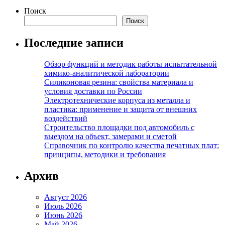
записей
Поиск
Поиск
Последние записи
Обзор функций и методик работы испытательной
химико-аналитической лаборатории
Силиконовая резина: свойства материала и
условия доставки по России
Электротехнические корпуса из металла и
пластика: применение и защита от внешних
воздействий
Строительство площадки под автомобиль с
выездом на объект, замерами и сметой
Справочник по контролю качества печатных плат:
принципы, методики и требования
Архив
Август 2026
Июль 2026
Июнь 2026
Май 2026