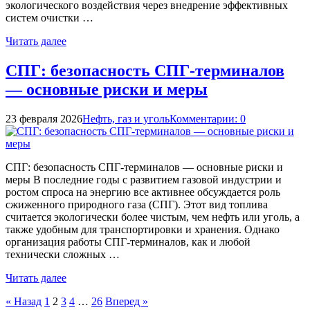
экологического воздействия через внедрение эффективных
систем очистки …
Читать далее
СПГ: безопасность СПГ-терминалов
— основные риски и меры
23 февраля 2026
Нефть, газ и уголь
Комментарии: 0
СПГ: безопасность СПГ-терминалов — основные риски и
меры В последние годы с развитием газовой индустрии и
ростом спроса на энергию все активнее обсуждается роль
сжиженного природного газа (СПГ). Этот вид топлива
считается экологически более чистым, чем нефть или уголь, а
также удобным для транспортировки и хранения. Однако
организация работы СПГ-терминалов, как и любой
технически сложных …
Читать далее
Пагинация
« Назад
1
2
3
4
…
26
Вперед »