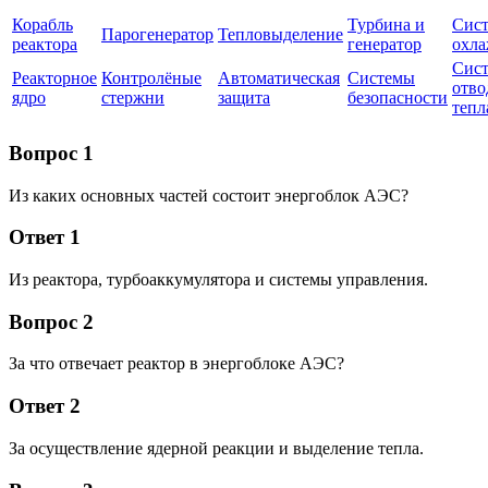
Корабль
Турбина и
Сис
Парогенератор
Тепловыделение
реактора
генератор
охла
Сис
Реакторное
Контролёные
Автоматическая
Системы
отво
ядро
стержни
защита
безопасности
тепл
Вопрос 1
Из каких основных частей состоит энергоблок АЭС?
Ответ 1
Из реактора, турбоаккумулятора и системы управления.
Вопрос 2
За что отвечает реактор в энергоблоке АЭС?
Ответ 2
За осуществление ядерной реакции и выделение тепла.