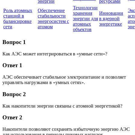
энергии
ресурсами
Технологии
Роль атомных
Обеспечение
Эко
хранения
Инновации
станций в
стабильности
асп
энергии для
в ядерной
балансировке
энергосистем с
ат
атомных
энергетике
сети
атомом
эне
объектов
Вопрос 1
Как АЭС может интегрироваться в «умные сети»?
Ответ 1
АЭС обеспечивает стабильное электропитание и позволяет
управлять нагрузками в «умных сетях».
Вопрос 2
Как накопители энергии связаны с атомной энергетикой?
Ответ 2
Накопители позволяют сохранять избыточную энергию АЭС
для использования в периоды пиковых нагрузок.