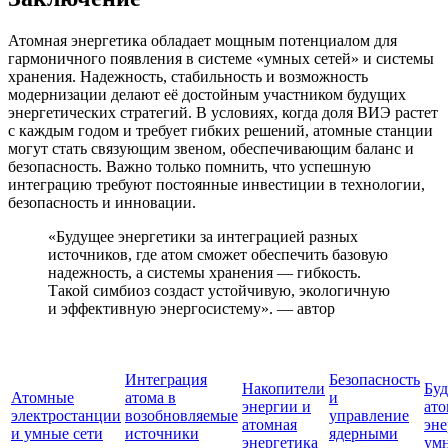
Атомная энергетика обладает мощным потенциалом для
гармоничного появления в системе «умных сетей» и системы
хранения. Надежность, стабильность и возможность
модернизации делают её достойным участником будущих
энергетических стратегий. В условиях, когда доля ВИЭ растет
с каждым годом и требует гибких решений, атомные станции
могут стать связующим звеном, обеспечивающим баланс и
безопасность. Важно только помнить, что успешную
интеграцию требуют постоянные инвестиции в технологии,
безопасность и инновации.
«Будущее энергетики за интеграцией разных
источников, где атом сможет обеспечить базовую
надежность, а системы хранения — гибкость.
Такой симбиоз создаст устойчивую, экологичную
и эффективную энергосистему». — автор
Интеграция
Безопасность
Накопители
Бу
Атомные
атома в
и
энергии и
ат
электростанции
возобновляемые
управление
атомная
эне
и умные сети
источники
ядерными
энергетика
умн