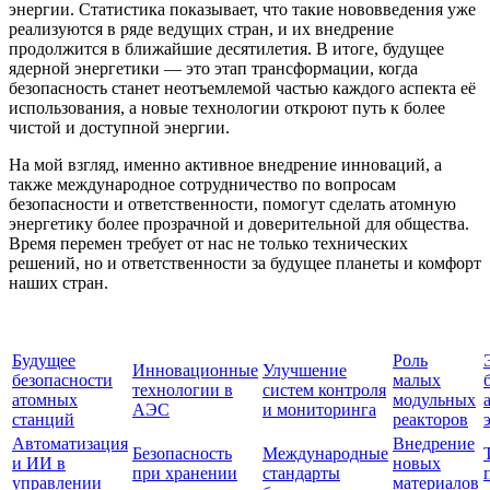
энергии. Статистика показывает, что такие нововведения уже
реализуются в ряде ведущих стран, и их внедрение
продолжится в ближайшие десятилетия. В итоге, будущее
ядерной энергетики — это этап трансформации, когда
безопасность станет неотъемлемой частью каждого аспекта её
использования, а новые технологии откроют путь к более
чистой и доступной энергии.
На мой взгляд, именно активное внедрение инноваций, а
также международное сотрудничество по вопросам
безопасности и ответственности, помогут сделать атомную
энергетику более прозрачной и доверительной для общества.
Время перемен требует от нас не только технических
решений, но и ответственности за будущее планеты и комфорт
наших стран.
Будущее
Роль
Инновационные
Улучшение
безопасности
малых
технологии в
систем контроля
атомных
модульных
АЭС
и мониторинга
станций
реакторов
Автоматизация
Внедрение
Безопасность
Международные
и ИИ в
новых
при хранении
стандарты
управлении
материалов