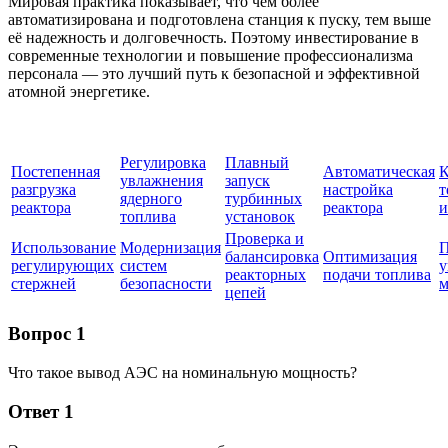
Мировая практика показывает, что чем более
автоматизирована и подготовлена станция к пуску, тем выше
её надежность и долговечность. Поэтому инвестирование в
современные технологии и повышение профессионализма
персонала — это лучший путь к безопасной и эффективной
атомной энергетике.
Регулировка
Плавный
Постепенная
Автоматическая
К
увлажнения
запуск
разгрузка
настройка
т
ядерного
турбинных
реактора
реактора
и
топлива
установок
Проверка и
Использование
Модернизация
П
балансировка
Оптимизация
регулирующих
систем
у
реакторных
подачи топлива
стержней
безопасности
м
цепей
Вопрос 1
Что такое вывод АЭС на номинальную мощность?
Ответ 1