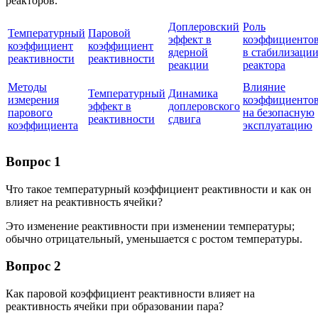
реакторов.
Доплеровский
Роль
Температурный
Паровой
эффект в
коэффициенто
коэффициент
коэффициент
ядерной
в стабилизаци
реактивности
реактивности
реакции
реактора
Методы
Влияние
Температурный
Динамика
измерения
коэффициенто
эффект в
доплеровского
парового
на безопасную
реактивности
сдвига
коэффициента
эксплуатацию
Вопрос 1
Что такое температурный коэффициент реактивности и как он
влияет на реактивность ячейки?
Это изменение реактивности при изменении температуры;
обычно отрицательный, уменьшается с ростом температуры.
Вопрос 2
Как паровой коэффициент реактивности влияет на
реактивность ячейки при образовании пара?