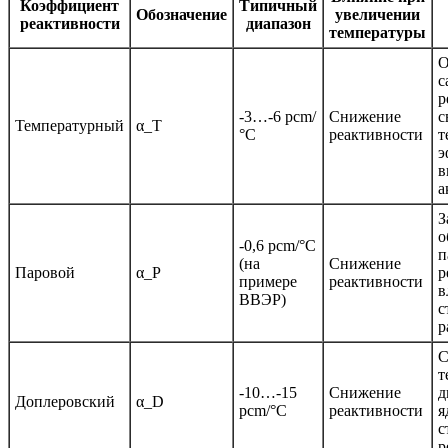
Коэффициент
Типичный
Обозначение
увеличении
реактивности
диапазон
температуры
О
с
р
-3…-6 pcm/
Снижение
с
Температурный
α_T
°C
реактивности
т
э
в
а
З
о
-0,6 pcm/°C
п
(на
Снижение
Паровой
α_P
р
примере
реактивности
в
ВВЭР)
с
р
С
т
-10…-15
Снижение
д
Доплеровский
α_D
pcm/°C
реактивности
я
с
р