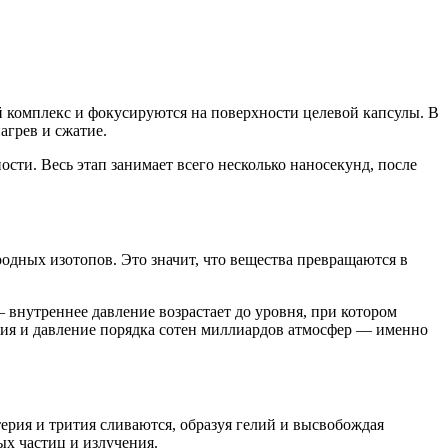
й комплекс и фокусируются на поверхности целевой капсулы. В
агрев и сжатие.
сти. Весь этап занимает всего несколько наносекунд, после
одных изотопов. Это значит, что вещества превращаются в
внутреннее давление возрастает до уровня, при котором
ьсия и давление порядка сотен миллиардов атмосфер — именно
ерия и трития сливаются, образуя гелий и высвобождая
х частиц и излучения.