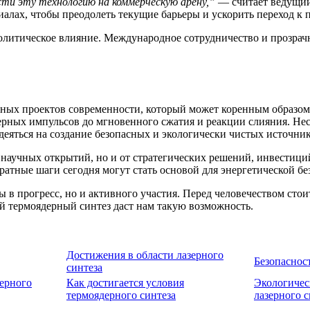
и эту технологию на коммерческую арену,”
— считает ведущий 
алах, чтобы преодолеть текущие барьеры и ускорить переход к
политическое влияние. Международное сотрудничество и прозрач
ных проектов современности, который может коренным образом
рных импульсов до мгновенного сжатия и реакции слияния. Нес
еяться на создание безопасных и экологически чистых источни
от научных открытий, но и от стратегических решений, инвести
ратные шаги сегодня могут стать основой для энергетической б
еры в прогресс, но и активного участия. Перед человечеством с
ный термоядерный синтез даст нам такую возможность.
Достижения в области лазерного
Безопаснос
синтеза
зерного
Как достигается условия
Экологичес
термоядерного синтеза
лазерного с