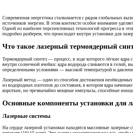
Современная энергетика сталкивается с рядом глобальных вы
источников энергии. В этом контексте особое внимание уделя
Одной из наиболее перспективных технологий прогресса в это
подробно разберем, что происходит внутри установки для лазер
Что такое лазерный термоядерный синт
Термоядерный синтез — процесс, в ходе которого лёгкие ядра
внутри солнечной ячейки: ядра водорода сливаются в гелий, вы
определенными условиями — высокой температурой и давлени
Лазерный метод — один из способов достижения необходимых 
из водородных изотопов до состояния, в котором ядра начинаю
короткие, но чрезвычайно мощные импульсы, способные иници
Основные компоненты установки для ла
Лазерные системы
На сердце лазерной установки находятся массивные лазерные 
петаватт (10^15 ватт). Эти лазеры сконструированы так, чтоб