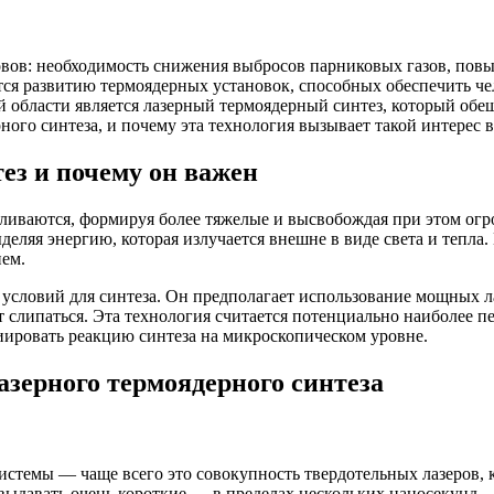
зовов: необходимость снижения выбросов парниковых газов, по
ется развитию термоядерных установок, способных обеспечить че
й области является лазерный термоядерный синтез, который обещ
ного синтеза, и почему эта технология вызывает такой интерес 
ез и почему он важен
 сливаются, формируя более тяжелые и высвобождая при этом о
деляя энергию, которая излучается внешне в виде света и тепла
ем.
условий для синтеза. Он предполагает использование мощных л
т слипаться. Эта технология считается потенциально наиболее п
ировать реакцию синтеза на микроскопическом уровне.
зерного термоядерного синтеза
системы — чаще всего это совокупность твердотельных лазеров,
ы выдавать очень короткие — в пределах нескольких наносекунд