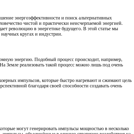
вышение энергоэффективности и поиск альтернативных
ловечество чистой и практически неисчерпаемой энергией.
ает революцию в энергетике будущего. В этой статье мы
в научных кругах и индустрии.
громную энергию. Подобный процесс происходит, например,
. На Земле реализовать такой процесс можно лишь под очень
азерных импульсов, которые быстро нагревают и сжимают цель
ерспективной благодаря своей способности создавать очень
 которые могут генерировать импульсы мощностью в несколько
 — импульсы, объединённые в единую стратегию воздействия на