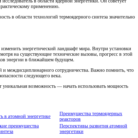
исследователь в области ядерной энергетики. Он советует
 практическому применению.
ность в области технологий термоядерного синтеза значительно
 изменить энергетический ландшафт мира. Внутри установки
мотря на существующие технические вызовы, прогресс в этой
ков энергии в ближайшем будущем.
ций и междисциплинарного сотрудничества. Важно помнить, что
езопасности следующего века.
тоит уникальная возможность — начать использовать мощность
Преимущества термоядерных
ть в атомной энергетике
реакторов
кие преимущества
Перспективы развития атомной
интеза
энергетики