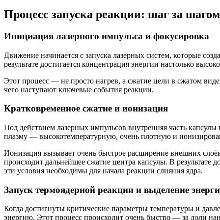
Процесс запуска реакции: шаг за шагом
Инициация лазерного импульса и фокусировка
Движение начинается с запуска лазерных систем, которые соз
результате достигается концентрация энергии настолько высоко
Этот процесс — не просто нагрев, а сжатие цели в сжатом вид
чего наступают ключевые события реакции.
Кратковременное сжатие и ионизация
Под действием лазерных импульсов внутренняя часть капсулы 
плазму — высокотемпературную, очень плотную и ионизирова
Ионизация вызывает очень быстрое расширение внешних слоёв 
происходит дальнейшее сжатие центра капсулы. В результате 
эти условия необходимы для начала реакции слияния ядра.
Запуск термоядерной реакции и выделение энерг
Когда достигнуты критические параметры температуры и давле
энергию. Этот процесс происходит очень быстро — за доли на