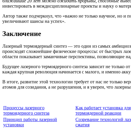
ближайшие 20 лет можно ожидать прорывы, способные вывест
инвестировать в междисциплинарные проекты и науку о матери
Автор также подчеркнул, что «важно не только научное, но и 
увеличивают шансы на успех».
Заключение
Лазерный термоядерный синтез — это один из самых амбициоз
происходят сложнейшие физические процессы: от быстрых лазе
области показывает заманчивые перспективы, позволяющие над
Будущее лазерного термоядерного синтеза зависит не только 
каждая крупная революция начинается с малого, и именно акку
В итоге, развитие этой технологии требует от нас не только в
атомов для созидания, а не разрушения, и я уверен, что лазер
Процессы лазерного
Как работает установка для
термоядерного синтеза
термоядерной реакции
Принцип работы лазерной
Созревание технологий ла
установки
сжатия