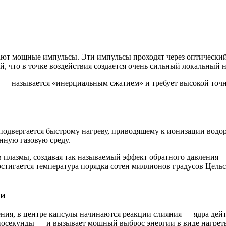
дают мощные импульсы. Эти импульсы проходят через оптически
й, что в точке воздействия создается очень сильный локальный н
е — называется «инерциальным сжатием» и требует высокой точно
подвергается быстрому нагреву, приводящему к ионизации водор
нную газовую среду.
плазмы, создавая так называемый эффект обратного давления — 
достигается температура порядка сотен миллионов градусов Цел
ии
ния, в центре капсулы начинаются реакции слияния — ядра дейт
носекунды — и вызывает мощный выброс энергии в виде нагреты