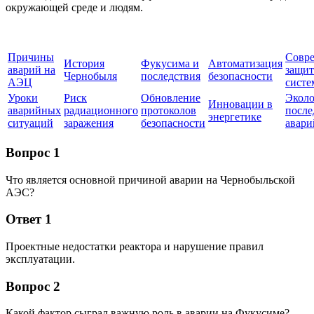
окружающей среде и людям.
Причины
Совр
История
Фукусима и
Автоматизация
аварий на
защи
Чернобыля
последствия
безопасности
АЭЦ
сист
Уроки
Риск
Обновление
Эколо
Инновации в
аварийных
радиационного
протоколов
после
энергетике
ситуаций
заражения
безопасности
авари
Вопрос 1
Что является основной причиной аварии на Чернобыльской
АЭС?
Ответ 1
Проектные недостатки реактора и нарушение правил
эксплуатации.
Вопрос 2
Какой фактор сыграл важную роль в аварии на Фукусиме?