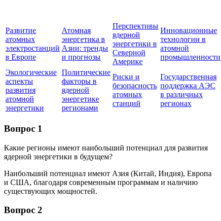
Перспективы
Развитие
Атомная
Инновационные
ядерной
атомных
энергетика в
технологии в
энергетики в
электростанций
Азии: тренды
атомной
Северной
в Европе
и прогнозы
промышленности
Америке
Экологические
Политические
Риски и
Государственная
аспекты
факторы в
безопасность
поддержка АЭС
развития
ядерной
атомных
в различных
атомной
энергетике
станций
регионах
энергетики
регионами
Вопрос 1
Какие регионы имеют наибольший потенциал для развития
ядерной энергетики в будущем?
Наибольший потенциал имеют Азия (Китай, Индия), Европа
и США, благодаря современным программам и наличию
существующих мощностей.
Вопрос 2