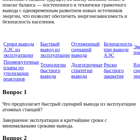
поиске баланса — постепенного и техничски грамотного
вывода с одновременным развитием новых источников
энергии, что позволит обеспечить энергонезависимость и
безопасность населения.
Сроки вывода
Быстрый
Отложенный
Безопасность
Эк
АЭС из
вывод из
сценарий
при выводе
по
эксплуатации
эксплуатации
вывода
АЭС
Промежуточные
Технологии
Долгосрочные
Риски
Вл
планы по
быстрого
стратегии
быстрого
сц
утилизации
вывода
вывода
закрытия
эн
реакторов
Вопрос 1
Что предполагает быстрый сценарий вывода из эксплуатации
атомных станций?
Завершение эксплуатации в кратчайшие сроки с
минимальными сроками вывода.
Вопрос 2