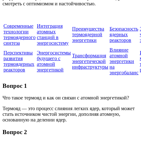
смотреть с оптимизмом и настойчивостью.
Современные
Интеграция
Преимущества
Безопасность
технологии
атомных
термоядерной
ядерных
термоядерного
станций в
энергетики
реакторов
синтеза
энергосистему
Влияние
Перспективы
Энергосистемы
Трансформация
атомной
развития
будущего с
энергетической
энергетики
термоядерных
атомной
инфраструктуры
на
реакторов
энергетикой
энергобаланс
Вопрос 1
Что такое термояд и как он связан с атомной энергетикой?
Термояд — это процесс слияния легких ядер, который может
стать источником чистой энергии, дополняя атомную,
основанную на делении ядер.
Вопрос 2