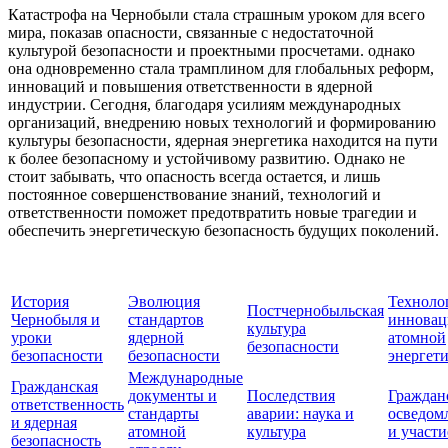
Катастрофа на Чернобыли стала страшным уроком для всего
мира, показав опасности, связанные с недостаточной
культурой безопасности и проектными просчетами. однако
она одновременно стала трамплином для глобальных реформ,
инноваций и повышения ответственности в ядерной
индустрии. Сегодня, благодаря усилиям международных
организаций, внедрению новых технологий и формированию
культуры безопасности, ядерная энергетика находится на пути
к более безопасному и устойчивому развитию. Однако не
стоит забывать, что опасность всегда остается, и лишь
постоянное совершенствование знаний, технологий и
ответственности поможет предотвратить новые трагедии и
обеспечить энергетическую безопасность будущих поколений.
История
Эволюция
Техноло
Постчернобыльская
Чернобыля и
стандартов
инновац
культура
уроки
ядерной
атомной
безопасности
безопасности
безопасности
энергет
Международные
Гражданская
документы и
Последствия
Граждан
ответственность
стандарты
аварии: наука и
осведом
и ядерная
атомной
культура
и участи
безопасность