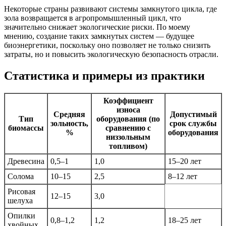
Некоторые страны развивают системы замкнутого цикла, где
зола возвращается в агропромышленный цикл, что
значительно снижает экологические риски. По моему
мнению, создание таких замкнутых систем — будущее
биоэнергетики, поскольку оно позволяет не только снизить
затраты, но и повысить экологическую безопасность отрасли.
Статистика и примеры из практики
Коэффициент
износа
Средняя
Допустимый
Тип
оборудования (по
зольность,
срок службы
биомассы
сравнению с
%
оборудования
низзольным
топливом)
Древесина
0,5–1
1,0
15–20 лет
Солома
10–15
2,5
8–12 лет
Рисовая
12–15
3,0
шелуха
Опилки
0,8–1,2
1,2
18–25 лет
хвойных