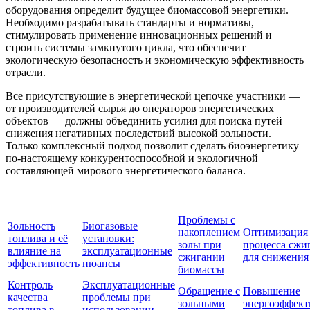
оборудования определит будущее биомассовой энергетики.
Необходимо разрабатывать стандарты и нормативы,
стимулировать применение инновационных решений и
строить системы замкнутого цикла, что обеспечит
экологическую безопасность и экономическую эффективность
отрасли.
Все присутствующие в энергетической цепочке участники —
от производителей сырья до операторов энергетических
объектов — должны объединить усилия для поиска путей
снижения негативных последствий высокой зольности.
Только комплексный подход позволит сделать биоэнергетику
по-настоящему конкурентоспособной и экологичной
составляющей мирового энергетического баланса.
Проблемы с
Зольность
Биогазовые
накоплением
Оптимизация
топлива и её
установки:
золы при
процесса сжи
влияние на
эксплуатационные
сжигании
для снижения
эффективность
нюансы
биомассы
Контроль
Эксплуатационные
Обращение с
Повышение
качества
проблемы при
зольными
энергоэффект
топлива в
использовании