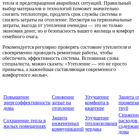
тепла и предотвращения аварийных ситуаций. Правильный
выбор материалов и технологий поможет значительно
снизить теплопотери, продлить срок службы системы и
снизить затраты на отопление. Несмотря на первоначальные
затраты, выгода от утепления очевидна — это не только
экономия денег, но и безопасность вашего жилища и комфорт
семейного очага.
Рекомендуется регулярно проверять состояние утеплителя и
своевременно проводить ремонтные работы, чтобы
обеспечить эффективность системы. Вспоминая слова
специалиста, можно сказать: «Утепление — это не просто
привычка, а важнейшая составляющая современного
комфортного жилья».
Повышение
Снижение
Улучшение
Защита о
энергоэффективности
затрат на
комфорта в
промерза
дома
отопление
квартире
труб
Снижени
Защита
Улучшение
Сохранение тепла в
расходов
инженерных
теплоизоляции
жилых помещениях
содержан
коммуникаций
чердака
дома