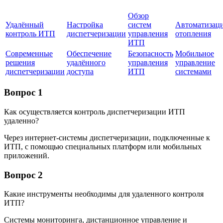
Обзор
Удалённый
Настройка
систем
Автоматизац
контроль ИТП
диспетчеризации
управления
отопления
ИТП
Современные
Обеспечение
Безопасность
Мобильное
решения
удалённого
управления
управление
диспетчеризации
доступа
ИТП
системами
Вопрос 1
Как осуществляется контроль диспетчеризации ИТП
удаленно?
Через интернет-системы диспетчеризации, подключенные к
ИТП, с помощью специальных платформ или мобильных
приложений.
Вопрос 2
Какие инструменты необходимы для удаленного контроля
ИТП?
Системы мониторинга, дистанционное управление и