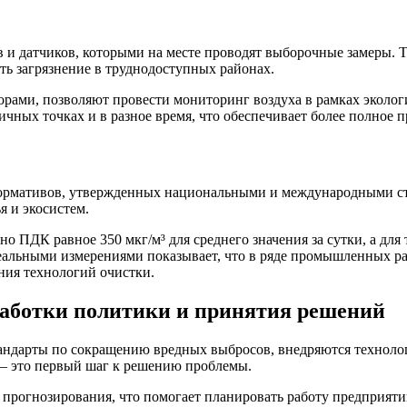
 и датчиков, которыми на месте проводят выборочные замеры. Т
ть загрязнение в труднодоступных районах.
ами, позволяют провести мониторинг воздуха в рамках экологи
чных точках и в разное время, что обеспечивает более полное п
 нормативов, утвержденных национальными и международными с
я и экосистем.
о ПДК равное 350 мкг/м³ для среднего значения за сутки, а для
реальными измерениями показывает, что в ряде промышленных р
ния технологий очистки.
работки политики и принятия решений
андарты по сокращению вредных выбросов, внедряются технол
— это первый шаг к решению проблемы.
и прогнозирования, что помогает планировать работу предприя