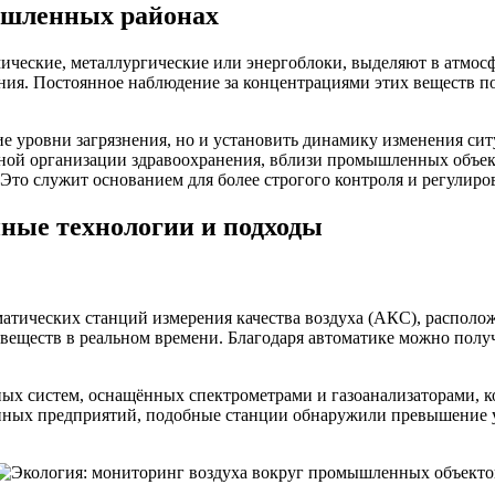
ышленных районах
ические, металлургические или энергоблоки, выделяют в атмос
нения. Постоянное наблюдение за концентрациями этих веществ
 уровни загрязнения, но и установить динамику изменения ситу
ирной организации здравоохранения, вблизи промышленных объе
то служит основанием для более строгого контроля и регулиро
ные технологии и подходы
атических станций измерения качества воздуха (АКС), располо
еществ в реальном времени. Благодаря автоматике можно получ
х систем, оснащённых спектрометрами и газоанализаторами, ко
нных предприятий, подобные станции обнаружили превышение у