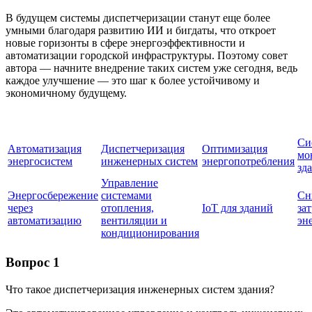
В будущем системы диспетчеризации станут еще более
умными благодаря развитию ИИ и бигдаты, что откроет
новые горизонты в сфере энергоэффективности и
автоматизации городской инфраструктуры. Поэтому совет
автора — начните внедрение таких систем уже сегодня, ведь
каждое улучшение — это шаг к более устойчивому и
экономичному будущему.
Си
Автоматизация
Диспетчеризация
Оптимизация
мо
энергосистем
инженерных систем
энергопотребления
зд
Управление
Энергосбережение
системами
Сн
через
отопления,
IoT для зданий
зат
автоматизацию
вентиляции и
эн
кондиционирования
Вопрос 1
Что такое диспетчеризация инженерных систем здания?