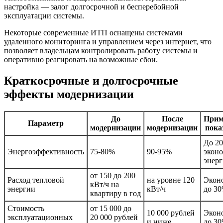
настройка — залог долгосрочной и бесперебойной
эксплуатации системы.
Некоторые современные ИТП оснащены системами
удаленного мониторинга и управлением через интернет, что
позволяет владельцам контролировать работу системы и
оперативно реагировать на возможные сбои.
Краткосрочные и долгосрочные
эффекты модернизации
До
После
Прим
Параметр
модернизации
модернизации
пока
До 2
Энергоэффективность
75-80%
90-95%
экон
энер
от 150 до 200
Расход тепловой
на уровне 120
Экон
кВт/ч на
энергии
кВт/ч
до 3
квартиру в год
Стоимость
от 15 000 до
10 000 рублей
Экон
эксплуатационных
20 000 рублей
и ниже
до 3