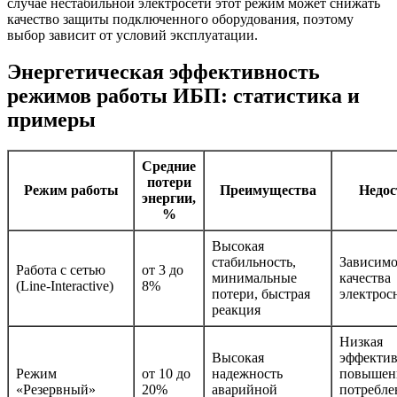
случае нестабильной электросети этот режим может снижать
качество защиты подключенного оборудования, поэтому
выбор зависит от условий эксплуатации.
Энергетическая эффективность
режимов работы ИБП: статистика и
примеры
Средние
потери
Режим работы
Преимущества
Недос
энергии,
%
Высокая
стабильность,
Зависимо
Работа с сетью
от 3 до
минимальные
качества
(Line-Interactive)
8%
потери, быстрая
электрос
реакция
Низкая
Высокая
эффектив
Режим
от 10 до
надежность
повышен
«Резервный»
20%
аварийной
потребле