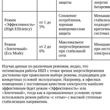
защиты
энергии
батареям
Снижение
Меньшая 
Режим
потребления,
стабилиз
от 1 до
«Эффективность»
хорошая
подходит
5%
(High Efficiency)
компромиссная
критичн
защита
системах
Максимальное
Режим
Меньшая
от 2 до
энергосбережение
«Зонтичный»
при нест
6%
при стабильной
(Eco Mode)
электрос
сети
Изучая данные по различным режимам, видно, что
оптимизация работы ИБП с точки зрения энергосбережения
достижима при правильном выборе режима, подходящем для
конкретных условий эксплуатации. Например, в офисных
помещениях с постоянным качеством электросети наиболее
эффективным будет режим «Эффективность» или
«Зонтичный», тогда как в промышленных условиях лучше
использовать режим работы «с сетью» с высокой степенью
стабилизации напряжения.