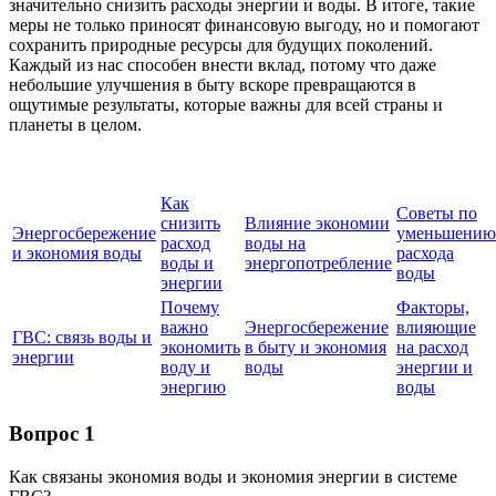
значительно снизить расходы энергии и воды. В итоге, такие
меры не только приносят финансовую выгоду, но и помогают
сохранить природные ресурсы для будущих поколений.
Каждый из нас способен внести вклад, потому что даже
небольшие улучшения в быту вскоре превращаются в
ощутимые результаты, которые важны для всей страны и
планеты в целом.
Как
Советы по
снизить
Влияние экономии
Энергосбережение
уменьшению
расход
воды на
и экономия воды
расхода
воды и
энергопотребление
воды
энергии
Почему
Факторы,
важно
Энергосбережение
влияющие
ГВС: связь воды и
экономить
в быту и экономия
на расход
энергии
воду и
воды
энергии и
энергию
воды
Вопрос 1
Как связаны экономия воды и экономия энергии в системе