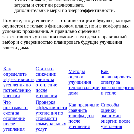
затраты и стоит ли реализовывать
дополнительные меры по энергоэффективности.
Помните, что утепление — это инвестиция в будущее, которая
окупается не только в финансовом плане, но и в комфортных
условиях проживания. А правильно оцененная
эффективность утепления поможет вам сделать правильный
выбор и с уверенностью планировать будущие улучшения
вашего дома.
Как
Статьи о
Методы
Как
определить
снижении
оценки
анализировать
эффективность
счетов за
улучшения
оплату за
утепления по
отопление
теплоизоляции
электроэнерги
потреблению
после
дома
и тепло
энергии
утепления
Что
Проверка
Как правильно
Способы
показывают
эффективности
сравнить
оценки
счета за
утепления по
тарифы до и
экономии
отопление
стоимости
после
энергии после
после
коммунальных
утепления
утепления
утепления
услуг