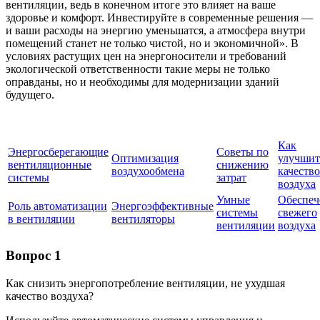
вентиляции, ведь в конечном итоге это влияет на ваше
здоровье и комфорт. Инвестируйте в современные решения —
и ваши расходы на энергию уменьшатся, а атмосфера внутри
помещений станет не только чистой, но и экономичной». В
условиях растущих цен на энергоносители и требований
экологической ответственности такие меры не только
оправданы, но и необходимы для модернизации зданий
будущего.
Как
Энергосберегающие
Советы по
Оптимизация
улучшит
вентиляционные
снижению
воздухообмена
качество
системы
затрат
воздуха
Умные
Обеспеч
Роль автоматизации
Энергоэффективные
системы
свежего
в вентиляции
вентиляторы
вентиляции
воздуха
Вопрос 1
Как снизить энергопотребление вентиляции, не ухудшая
качество воздуха?