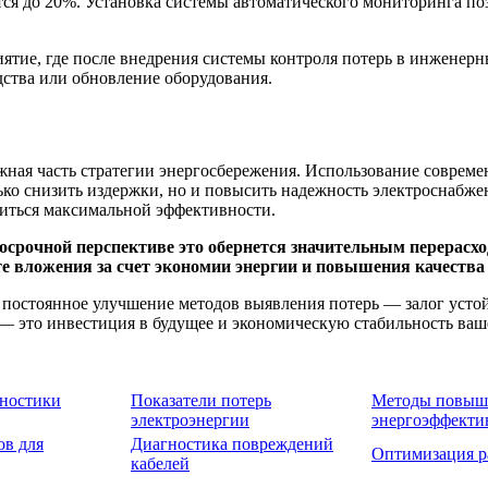
я до 20%. Установка системы автоматического мониторинга позв
тие, где после внедрения системы контроля потерь в инженерны
дства или обновление оборудования.
жная часть стратегии энергосбережения. Использование совреме
ко снизить издержки, но и повысить надежность электроснабже
биться максимальной эффективности.
олгосрочной перспективе это обернется значительным перерас
е вложения за счет экономии энергии и повышения качества
 постоянное улучшение методов выявления потерь — залог усто
 это инвестиция в будущее и экономическую стабильность ваше
гностики
Показатели потерь
Методы повыш
электроэнергии
энергоэффекти
ов для
Диагностика повреждений
Оптимизация р
кабелей