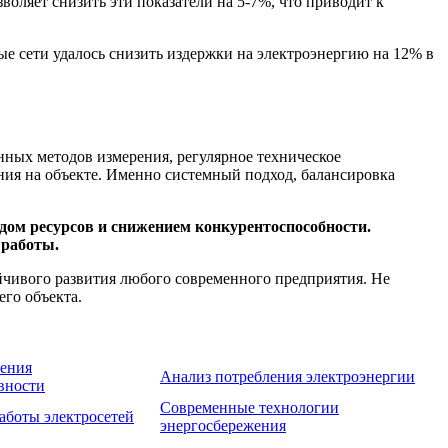
оляет снизить эти показатели на 5-7%, что приводит к
е сети удалось снизить издержки на электроэнергию на 12% в
нных методов измерения, регулярное техническое
ния на объекте. Именно системный подход, балансировка
ходом ресурсов и снижением конкурентоспособности.
 работы.
йчивого развития любого современного предприятия. Не
го объекта.
ения
Анализ потребления электроэнергии
вности
Современные технологии
аботы электросетей
энергосбережения