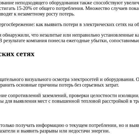
ование неподходящего оборудования также способствуют увеличе
тигать 15-20% от общего потребления. Множество случаев показ
водят к незаметному росту потерь.
я обнаружили, что незалитые или неправильно установленные к
В результате компания понесла ежегодные убытки, сопоставимы
ских сетях
ательного визуального осмотра электросетей и оборудования.
ранить основные причины потерь без серьезных затрат.
ие сопротивлений заземлений, проверки целостности изоляции
 для выявления мест с повышенной тепловой расстройкой в тра
олько получать информацию о текущем потреблении, но и выявл
казатели и выявить разрывы или недостачи энергии.