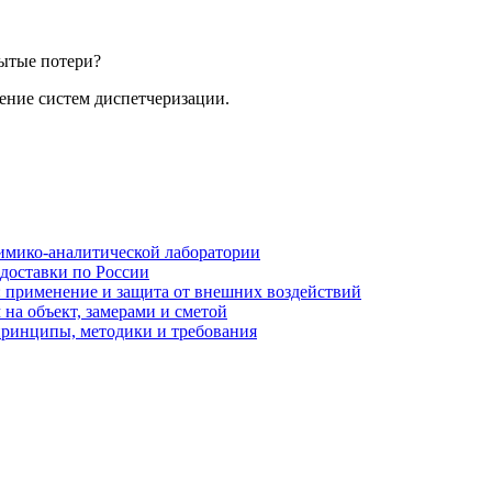
рытые потери?
ение систем диспетчеризации.
имико-аналитической лаборатории
 доставки по России
: применение и защита от внешних воздействий
на объект, замерами и сметой
принципы, методики и требования