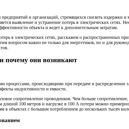
ля предприятий и организаций, стремящихся снизить издержки 
яется выявление и устранение потерь в электрических сетях. Н
эффективности объекта и ведет к дополнительным затратам.
терь в электрических сетях, расскажем о распространенных пр
этим вопросом важно не только для энергетиков, но и для руко
тов.
 и почему они возникают
ими процессами, происходящими при передаче и распределении 
эффекты индуктивности и емкости.
ловое сопротивление проводников. Чем больше сопротивление, т
 длиной 100 метров и нагрузке в 100 А потери можно примерно 
м в объектах с большим потреблением до нескольких тысяч кило
рованием