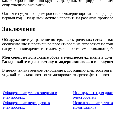
как электростанции или крупные фабрики, эта цифра повышаетс
существенной экономии.
Одним из удачных примеров стало модернизированное предприя
первый год. Эти деньги можно направить на развитие произво
Заключение
Обнаружение и устранение потерь в электрических сетях — ва
обслуживание и правильное проектирование позволяют не толь
нагрузки и внедрение интеллектуальных систем позволяют до
Мой совет: не допускайте сбоев в электросетях, иначе в д
Вкладывайте в диагностику и модернизацию — и вы окупит
В целом, внимательное отношение к состоянию электросетей и
упускайте возможность оптимизировать энергоэффективность —
Обнаружение утечек энергии в
Инструменты для диа
электросетях
электросетей
Обнаружение перегрузок в
Использование датчик
электросетях
мониторинга