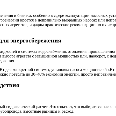
чения и бизнеса, особенно в сфере эксплуатации насосных уст
троэнергии кроется в неправильно выбранных насосах или непра
ных агрегатов, и дадим практические рекомендации по их испр
для энергосбережения
идкостей в системах водоснабжения, отопления, промышленного
в выборе агрегата с завышенной мощностью или, наоборот, с н
дования.
т для конкретной системы, установка насоса мощностью 5 кВт и
 можно потерять до 30–40% экономии энергии, просто неправильн
едствия
 гидравлический расчет. Это означает, что выбирается насос 
убопровода, высотные разницы и расход.