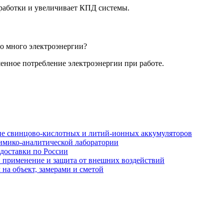
работки и увеличивает КПД системы.
о много электроэнергии?
енное потребление электроэнергии при работе.
ние свинцово-кислотных и литий-ионных аккумуляторов
имико-аналитической лаборатории
 доставки по России
: применение и защита от внешних воздействий
на объект, замерами и сметой