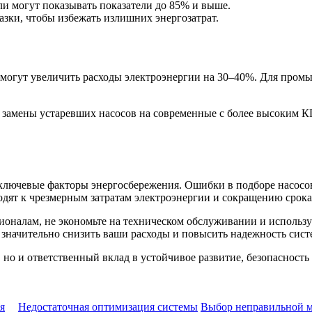
 могут показывать показатели до 85% и выше.
зки, чтобы избежать излишних энергозатрат.
 могут увеличить расходы электроэнергии на 30–40%. Для про
 замены устаревших насосов на современные с более высоким КП
ключевые факторы энергосбережения. Ошибки в подборе насосов
дят к чрезмерным затратам электроэнергии и сокращению срока
сионалам, не экономьте на техническом обслуживании и использ
 значительно снизить ваши расходы и повысить надежность сист
 но и ответственный вклад в устойчивое развитие, безопасност
я
Недостаточная оптимизация системы
Выбор неправильной м