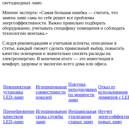
светодиодных ламп.
Мнение эксперта: «Самая большая ошибка — считать, что
замена ламп сама по себе решит все проблемы
энергоэффективности. Важно правильно подбирать
оборудование, учитывать специфику помещения и соблюдать
технологию монтажа.»
Следуя рекомендациям и учитывая аспекты, описанные в
статье, каждый сможет сделать правильный выбор, повысить
качество освещения и значительно снизить расходы на
электроэнергию. В конечном итоге — это инвестиция в
комфорт, здоровье и экологию всего дома или офиса.
Покупка
Некорректная
Игнорирование
Отказ от
неподходящих
установка
совместимости
использования
по мощности
LED-ламп
цоколей
диммеров с LE
ламп
Пренебрежение
Игнорирование
Неправильная
Неучет
качеством
срока службы
утилизация
энергоэффекти
LED-ламп
ламп
старых ламп
новых ламп