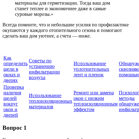
материалы для герметизации. Тогда ваш дом
станет теплее и экономичнее даже в самые
суровые морозы.»
Всегда помните, что и небольшие усилия по профилактике
окупаются у каждого отопительного сезона и помогают
сделать ваш дом уютнее, а счета — ниже.
Как
Советы по
определить
Использование
Обнаруж
устранению
щели в
уплотнительных
сквозняк
инфильтрации
окнах и
лент и пленок
помощью
воздуха
дверях
Проверка
наличия
Ремонт или замена
Психолог
Использование
щелей
окон с низким
методы
теплоизоляционных
вокруг
теплоизоляционным
обнаруж
материалов
окон и
эффектом
инфильт
дверей
Вопрос 1