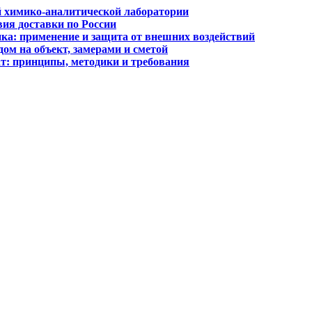
й химико-аналитической лаборатории
вия доставки по России
ика: применение и защита от внешних воздействий
ом на объект, замерами и сметой
т: принципы, методики и требования