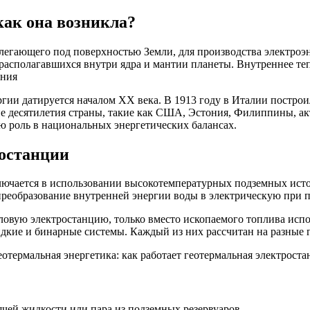
как она возникла?
залегающего под поверхностью Земли, для производства электро
 располагавшихся внутри ядра и мантии планеты. Внутреннее те
ения
ии датируется началом XX века. В 1913 году в Италии построи
ие десятилетия страны, такие как США, Эстония, Филиппины, а
ю роль в национальных энергетических балансах.
останции
ючается в использовании высокотемпературных подземных источ
 преобразование внутренней энергии воды в электрическую при 
ловую электростанцию, только вместо ископаемого топлива испо
идкие и бинарные системы. Каждый из них рассчитан на разные 
ей жидкости или пара из подземных резервуаров.