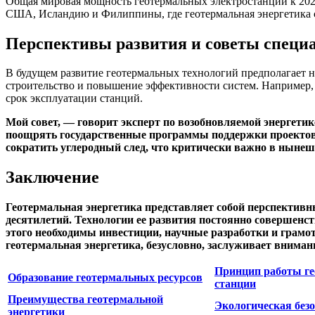
Общая мировая мощность геотермальных электростанций к 2023
США, Исландию и Филиппины, где геотермальная энергетика с
Перспективы развития и советы специ
В будущем развитие геотермальных технологий предполагает н
строительство и повышение эффективности систем. Например,
срок эксплуатации станций.
Мой совет, — говорит эксперт по возобновляемой энергетик
поощрять государственные программы поддержки проектов в
сократить углеродный след, что критически важно в ныне
Заключение
Геотермальная энергетика представляет собой перспективн
десятилетий. Технологии ее развития постоянно совершенст
этого необходимы инвестиции, научные разработки и грамот
геотермальная энергетика, безусловно, заслуживает вниман
Принцип работы г
Образование геотермальных ресурсов
станции
Преимущества геотермальной
Экологическая без
энергетики