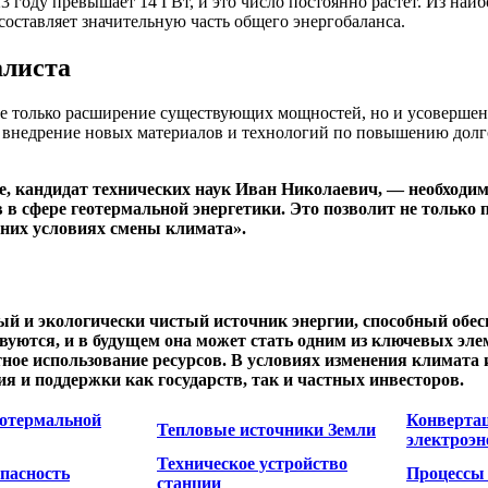
 году превышает 14 ГВт, и это число постоянно растёт. Из наи
оставляет значительную часть общего энергобаланса.
алиста
е только расширение существующих мощностей, но и усовершенс
 внедрение новых материалов и технологий по повышению долг
е, кандидат технических наук Иван Николаевич, — необходим
 сфере геотермальной энергетики. Это позволит не только п
шних условиях смены климата».
ый и экологически чистый источник энергии, способный обес
вуются, и в будущем она может стать одним из ключевых эле
ное использование ресурсов. В условиях изменения климата 
ия и поддержки как государств, так и частных инвесторов.
еотермальной
Конвертац
Тепловые источники Земли
электроэ
Техническое устройство
опасность
Процессы
станции