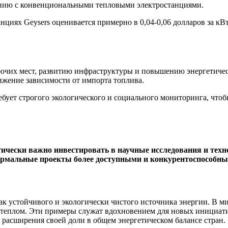
ению с конвенциональными тепловыми электростанциями.
анциях Geysers оценивается примерно в 0,04-0,06 долларов за к
бочих мест, развитию инфраструктуры и повышению энергетичес
ижение зависимости от импорта топлива.
ебует строгого экологического и социального мониторинга, что
тически важно инвестировать в научные исследования и тех
термальные проекты более доступными и конкурентоспособны
ак устойчивого и экологически чистого источника энергии. В 
теплом. Эти примеры служат вдохновением для новых инициатив
 расширения своей доли в общем энергетическом балансе стран.