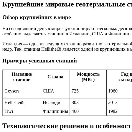
Крупнейшие мировые геотермальные ст
Обзор крупнейших в мире
На сегодняшний день в мире функционируют несколько десятк
особенно выделяются станции в Исландии, США и Филиппинах,
Исландия — одна из ведущих стран по развитию геотермальной 
недр. Так, станция Hellisheiði является одной из крупнейших 
Примеры успешных станций
Название
Мощность
Год 
Страна
станции
(МВт)
экспл
Geysers
США
725
1960
Hellisheiði
Исландия
303
2013
Tiwi
Филиппины
460
1982
Технологические решения и особеннос