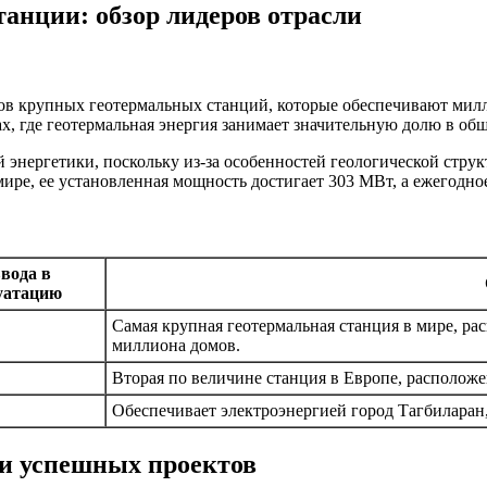
анции: обзор лидеров отрасли
ов крупных геотермальных станций, которые обеспечивают мил
 где геотермальная энергия занимает значительную долю в общ
энергетики, поскольку из-за особенностей геологической струк
в мире, ее установленная мощность достигает 303 МВт, а ежегодн
ввода в
уатацию
Самая крупная геотермальная станция в мире, ра
миллиона домов.
Вторая по величине станция в Европе, расположе
Обеспечивает электроэнергией город Тагбиларан
ти успешных проектов