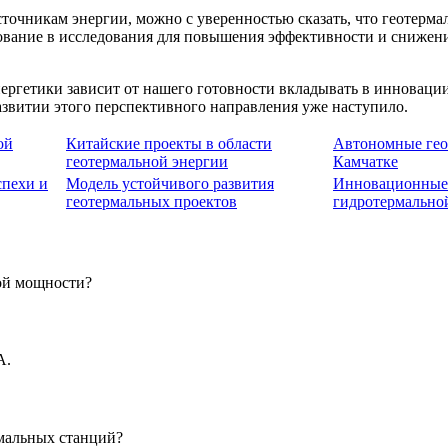
точникам энергии, можно с уверенностью сказать, что геотерма
вание в исследования для повышения эффективности и снижения 
ергетики зависит от нашего готовности вкладывать в инновации
азвитии этого перспективного направления уже наступило.
ой
Китайские проекты в области
Автономные гео
геотермальной энергии
Камчатке
спехи и
Модель устойчивого развития
Инновационные 
геотермальных проектов
гидротермально
ной мощности?
А.
рмальных станций?