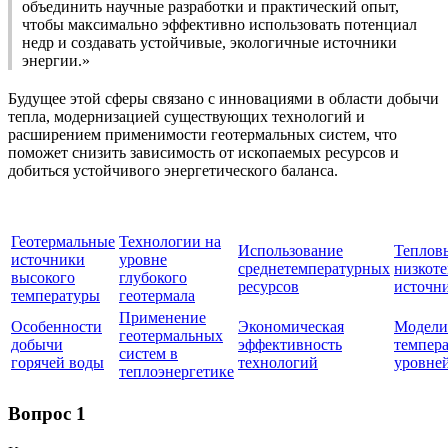
объединить научные разработки и практический опыт,
чтобы максимально эффективно использовать потенциал
недр и создавать устойчивые, экологичные источники
энергии.»
Будущее этой сферы связано с инновациями в области добычи
тепла, модернизацией существующих технологий и
расширением применимости геотермальных систем, что
поможет снизить зависимость от ископаемых ресурсов и
добиться устойчивого энергетического баланса.
Геотермальные
Технологии на
Использование
Теплов
источники
уровне
среднетемпературных
низкот
высокого
глубокого
ресурсов
источн
температуры
геотермала
Применение
Особенности
Экономическая
Модели
геотермальных
добычи
эффективность
темпер
систем в
горячей воды
технологий
уровне
теплоэнергетике
Вопрос 1