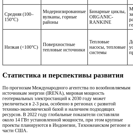
М
Модернизированные
Бинарные циклы,
Средняя (100–
з
вулканы, горные
ORGANIC-
150°C)
р
районы
RANKINE
г
Тепловые
Д
Поверхностные
Низкая (<100°C)
насосы, тепловые
у
тепловые источники
системы
п
Статистика и перспективы развития
По прогнозам Международного агентства по возобновляемым
источникам энергии (IRENA), мировая мощность
геотермальных электростанций к 2030 году может
увеличиться в 2-3 раза, особенно в регионах с развитой
технико-экономической базой и наличием подходящих
ресурсов. В 2022 году глобальные показатели составляли
около 14 ГВт установленной мощности, при этом крупные
проекты планируются в Индонезии, Тихоокеанском регионе и
части США.