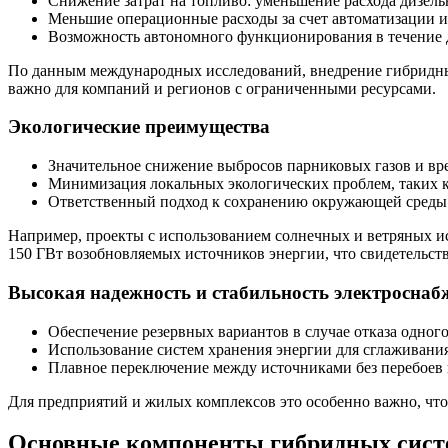
Снижение затрат на топливо: уменьшение расхода дизель
Меньшие операционные расходы за счет автоматизации и
Возможность автономного функционирования в течение д
По данным международных исследований, внедрение гибридных
важно для компаний и регионов с ограниченными ресурсами.
Экологические преимущества
Значительное снижение выбросов парниковых газов и вр
Минимизация локальных экологических проблем, таких ка
Ответственный подход к сохранению окружающей среды 
Например, проекты с использованием солнечных и ветряных ис
150 ГВт возобновляемых источников энергии, что свидетельст
Высокая надежность и стабильность электроснаб
Обеспечение резервных вариантов в случае отказа одного
Использование систем хранения энергии для сглаживани
Плавное переключение между источниками без перебоев 
Для предприятий и жилых комплексов это особенно важно, что
Основные компоненты гибридных сист