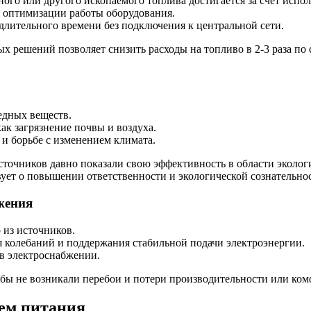
ного или другого ископаемого топлива достигается за счет исп
 оптимизации работы оборудования.
лительного времени без подключения к центральной сети.
 решений позволяет снизить расходы на топливо в 2-3 раза по
едных веществ.
к загрязнение почвы и воздуха.
и борьбе с изменением климата.
точников давно показали свою эффективность в области экологи
вует о повышении ответственности и экологической сознательно
жения
 из источников.
я колебаний и поддержания стабильной подачи электроэнергии.
в электроснабжении.
бы не возникали перебои и потери производительности или ком
ем питания