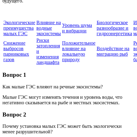
будущего.
Экологические
Влияние на
Биологическое
И
Уровень шума
преимущества
водные
разнообразие и
в
и вибрации
малых ГЭС
экосистемы
гидроэнергетика
м
Риски
Снижение
Положительное
Р
затопления
выбросов
влияние на
Воздействие на
в
и
парниковых
локальную
миграцию рыб
э
изменения
газов
природу
б
ландшафта
Вопрос 1
Как малые ГЭС влияют на речные экосистемы?
Малые ГЭС могут изменять течения и уровень воды, что
негативно сказывается на рыбе и местных экосистемах.
Вопрос 2
Почему установка малых ГЭС может быть экологически
менее разрушительной?