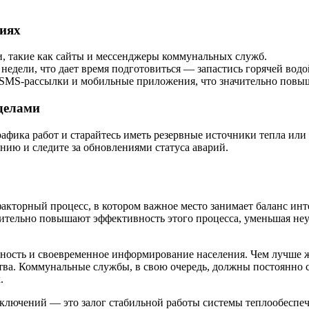
ниях
 такие как сайты и мессенджеры коммунальных служб.
недели, что дает время подготовиться — запастись горячей водо
SMS-рассылки и мобильные приложения, что значительно повы
 делами
графика работ и старайтесь иметь резервные источники тепла ил
ию и следите за обновлениями статуса аварий.
торный процесс, в котором важное место занимает баланс инте
ительно повышают эффективность этого процесса, уменьшая неу
чность и своевременное информирование населения. Чем лучше
тва. Коммунальные службы, в свою очередь, должны постоянно 
.
тключений — это залог стабильной работы системы теплообеспеч