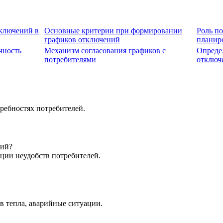
ключений в
Основные критерии при формировании
Роль по
графиков отключений
планир
чность
Механизм согласования графиков с
Опреде
потребителями
отключ
ребностях потребителей.
ний?
ции неудобств потребителей.
в тепла, аварийные ситуации.