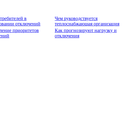
требителей в
Чем руководствуется
овании отключений
теплоснабжающая организация
ление приоритетов
Как прогнозируют нагрузку и
ений
отключения