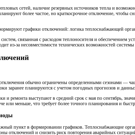
тепловых сетей, наличие резервных источников тепла и возмож
ланируют более частое, но краткосрочное отключение, чтобы с
систем, связанная с расходом теплоносителя и обеспечением ус
одит из-за несовместимости технических возможностей системы
ключений
 отключения обычно ограничены определенными сезонами — чаще 
роки заранее планируются с учетом погодных прогнозов и данны
и и ремонта выступают в средний срок с мая по сентябрь, значи
че или меньше, что требует более точного планирования и быст
риоды
жный пункт в формировании графиков. Теплоснабжающие орган
зоны отключений и снизить риск повторения аварийных ситуаци