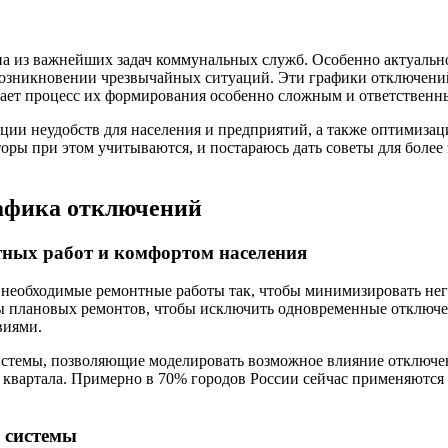
на из важнейших задач коммунальных служб. Особенно актуальн
возникновении чрезвычайных ситуаций. Эти графики отключени
лает процесс их формирования особенно сложным и ответственн
и неудобств для населения и предприятий, а также оптимизаци
акторы при этом учитываются, и постараюсь дать советы для бо
афика отключений
тных работ и комфортом населения
необходимые ремонтные работы так, чтобы минимизировать нега
ы плановых ремонтов, чтобы исключить одновременные отключе
виями.
темы, позволяющие моделировать возможное влияние отключени
 квартала. Примерно в 70% городов России сейчас применяются
 системы