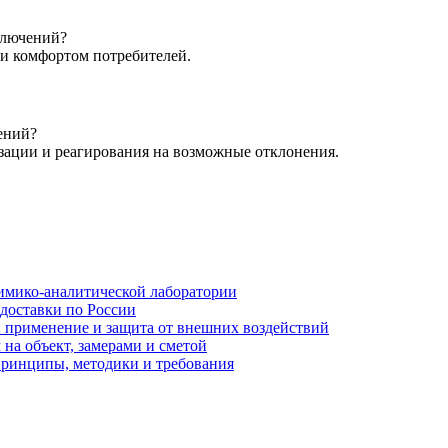
ключений?
и комфортом потребителей.
ений?
ации и реагирования на возможные отклонения.
имико-аналитической лаборатории
 доставки по России
: применение и защита от внешних воздействий
на объект, замерами и сметой
принципы, методики и требования