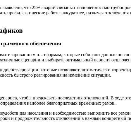
ло выявлено, что 25% аварий связаны с изношенностью трубопров
ать профилактические работы аккуратнее, назначая отключения
рафиков
ограммного обеспечения
атизированным платформам, которые собирают данные по состо
различные сценарии и выбирать оптимальный вариант отключен
 диспетчеризации, которые позволяют автоматически корректир
ность быстрого реагирования на изменение ситуации.
енариев, чтобы предсказать последствия отключений. В ходе эт
я определения наиболее благоприятных временных рамок.
удобств для населения и необходимостью выполнить все ремон
сроки и продолжительность отключений в каждый конкретный п