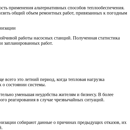
ность применения альтернативных способов теплообеспечения.
низить общий объем ремонтных работ, привязанных к погодным
тойчивой работы насосных станций. Полученная статистика
 и запланированных работ.
всего это летний период, когда тепловая нагрузка
х о состоянии системы.
тельно уменьшая неудобства жителям и бизнесу. В более
рого реагирования в случае чрезвычайных ситуаций.
изации собирают данные о причинах предыдущих отказов, их
й.