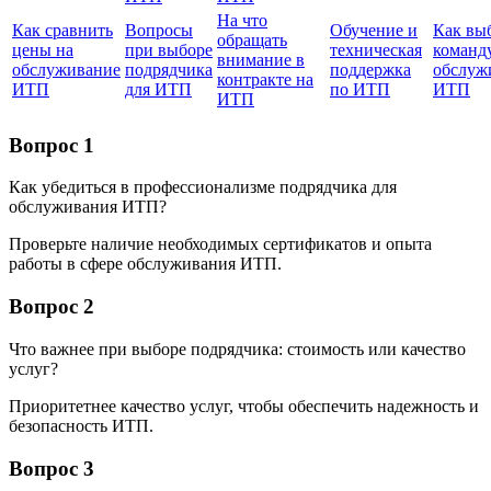
На что
Как сравнить
Вопросы
Обучение и
Как вы
обращать
цены на
при выборе
техническая
команд
внимание в
обслуживание
подрядчика
поддержка
обслуж
контракте на
ИТП
для ИТП
по ИТП
ИТП
ИТП
Вопрос 1
Как убедиться в профессионализме подрядчика для
обслуживания ИТП?
Проверьте наличие необходимых сертификатов и опыта
работы в сфере обслуживания ИТП.
Вопрос 2
Что важнее при выборе подрядчика: стоимость или качество
услуг?
Приоритетнее качество услуг, чтобы обеспечить надежность и
безопасность ИТП.
Вопрос 3