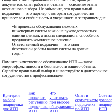
документов, опыт работы и отзывы — основные этапы
осознанного выбора. Не забывайте, что правильный
подрядчик — это партнер, с которым сотрудничество
принесет вам стабильность и уверенность в завтрашнем дне.
«В процессах обслуживания сложных
инженерных систем важно не руководствоваться
одними ценами, а искать специалиста, способного
предложить комплексное решение.
Ответственный подрядчик — это залог
безотказной работы ваших систем на долгие
годы.»
Помните: качественное обслуживание ИТП — залог
энергоэффективности и безопасности вашего объекта.
Сделайте правильный выбор и инвестируйте в долгосрочное
сотрудничество с профессионалами.
Как
Что
Критерии
Опыт и
Советы
проверить
учитывать
выбора
сертификаты
договор
репутацию
при выборе
подрядчика
подрядчика
подряд
подрядчика
обслуживания
для ИТП
по ИТП
ИТП
ИТП
ИТП