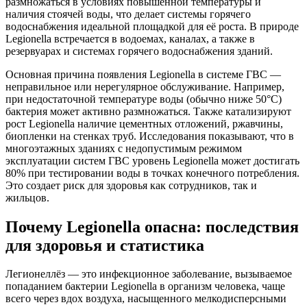
размножаться в условиях повышенной температуры и
наличия стоячей воды, что делает системы горячего
водоснабжения идеальной площадкой для её роста. В природе
Legionella встречается в водоемах, каналах, а также в
резервуарах и системах горячего водоснабжения зданий.
Основная причина появления Legionella в системе ГВС —
неправильное или нерегулярное обслуживание. Например,
при недостаточной температуре воды (обычно ниже 50°C)
бактерия может активно размножаться. Также катализируют
рост Legionella наличие цементных отложений, ржавчины,
биопленки на стенках труб. Исследования показывают, что в
многоэтажных зданиях с недопустимым режимом
эксплуатации систем ГВС уровень Legionella может достигать
80% при тестировании воды в точках конечного потребления.
Это создает риск для здоровья как сотрудников, так и
жильцов.
Почему Legionella опасна: последствия
для здоровья и статистика
Легионеллёз — это инфекционное заболевание, вызываемое
попаданием бактерии Legionella в организм человека, чаще
всего через вдох воздуха, насыщенного мелкодисперсными