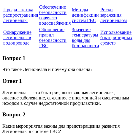
Обеспечение
Профилактика
Методы
Риски
безопасности
распространения
дезинфекции
заражения
горячего
легионеллы
систем ГВС
легионеллом
водоснабжения
Обновление
Значение
Обнаружение
Использование
правил
температуры
легионеллы в
бактерицидных
безопасности
воды для
водопроводе
средств
ГВС
безопасности
Вопрос 1
Что такое Легионелла и почему она опасна?
Ответ 1
Легионелла — это бактерия, вызывающая легионеллёз,
опасное заболевание, связанное с пневмонией и смертельным
исходом в случае недостаточной профилактики.
Вопрос 2
Какие мероприятия важны для предотвращения развития
Легионеллы в системе ГВС?