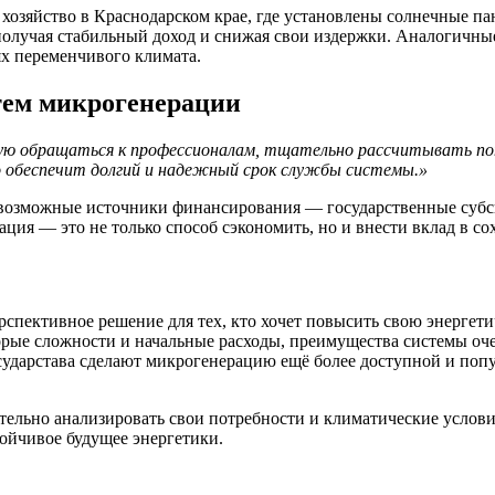
хозяйство в Краснодарском крае, где установлены солнечные па
 получая стабильный доход и снижая свои издержки. Аналогичные
ях переменчивого климата.
тем микрогенерации
ую обращаться к профессионалам, тщательно рассчитывать по
о обеспечит долгий и надежный срок службы системы.»
 возможные источники финансирования — государственные субс
ция — это не только способ сэкономить, но и внести вклад в с
пективное решение для тех, кто хочет повысить свою энергетич
орые сложности и начальные расходы, преимущества системы оче
сударстава сделают микрогенерацию ещё более доступной и попу
льно анализировать свои потребности и климатические условия,
ойчивое будущее энергетики.