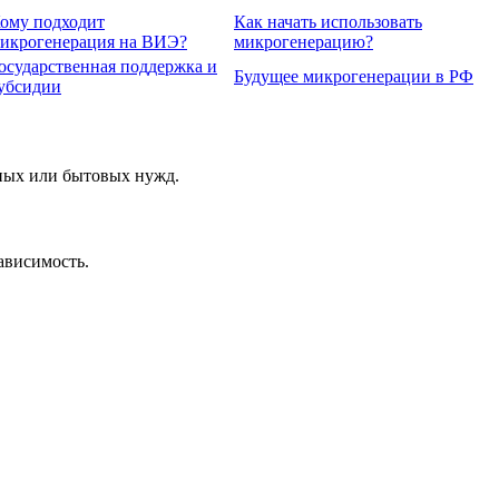
ому подходит
Как начать использовать
икрогенерация на ВИЭ?
микрогенерацию?
осударственная поддержка и
Будущее микрогенерации в РФ
убсидии
чных или бытовых нужд.
ависимость.