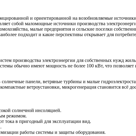
ифицированной и ориентированной на возобновляемые источник
вляет собой маломощные источники производства электроэнергии
домохозяйства, малые предприятия и сельские поселки собствен
наиболее подходит и какие перспективы открывает для потребите
стем производства электроэнергии для собственных нужд жиль
системы обычно имеют мощность не более 100 кВт, что позволяе
олнечные панели, ветряные турбины и малые гидроэлектростан
 компактные ветроустановки, микрогенерация становится всё до
сокой солнечной инсоляцией.
вым режимом.
т тока в пригодный для эксплуатации вид.
.
мизации работы системы и защиты оборудования.