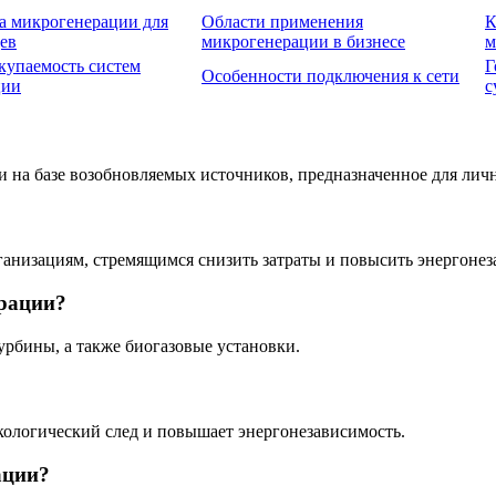
 микрогенерации для
Области применения
К
ев
микрогенерации в бизнесе
м
купаемость систем
Г
Особенности подключения к сети
ции
с
ии на базе возобновляемых источников, предназначенное для ли
анизациям, стремящимся снизить затраты и повысить энергонез
рации?
урбины, а также биогазовые установки.
ологический след и повышает энергонезависимость.
ации?