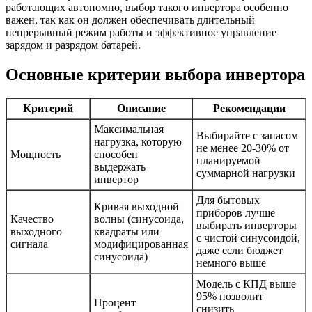
работающих автономно, выбор такого инвертора особенно
важен, так как он должен обеспечивать длительный
непрерывный режим работы и эффективное управление
зарядом и разрядом батарей.
Основные критерии выбора инвертора
Критерий
Описание
Рекомендации
Максимальная
Выбирайте с запасом
нагрузка, которую
не менее 20-30% от
Мощность
способен
планируемой
выдержать
суммарной нагрузки
инвертор
Для бытовых
Кривая выходной
приборов лучше
Качество
волны (синусоида,
выбирать инверторы
выходного
квадраты или
с чистой синусоидой,
сигнала
модифицированная
даже если бюджет
синусоида)
немного выше
Модель с КПД выше
95% позволит
Процент
снизить