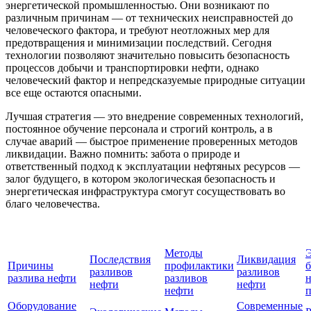
энергетической промышленностью. Они возникают по
различным причинам — от технических неисправностей до
человеческого фактора, и требуют неотложных мер для
предотвращения и минимизации последствий. Сегодня
технологии позволяют значительно повысить безопасность
процессов добычи и транспортировки нефти, однако
человеческий фактор и непредсказуемые природные ситуации
все еще остаются опасными.
Лучшая стратегия — это внедрение современных технологий,
постоянное обучение персонала и строгий контроль, а в
случае аварий — быстрое применение проверенных методов
ликвидации. Важно помнить: забота о природе и
ответственный подход к эксплуатации нефтяных ресурсов —
залог будущего, в котором экологическая безопасность и
энергетическая инфраструктура смогут сосуществовать во
благо человечества.
Методы
Э
Последствия
Ликвидация
Причины
профилактики
б
разливов
разливов
разлива нефти
разливов
нефти
нефти
нефти
Оборудование
Современные