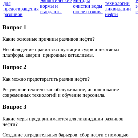
Экологические
Методы
Р
для
технологии
нормы и
очистки воды
э
предотвращения
ликвидации
стандарты
после разлива
разливов
нефти
Вопрос 1
Какие основные причины разливов нефти?
Несоблюдение правил эксплуатации судов и нефтяных
платформ, аварии, природные катаклизмы.
Вопрос 2
Как можно предотвратить разлив нефти?
Регулярное техническое обслуживание, использование
современных технологий и обучение персонала.
Вопрос 3
Какие меры предпринимаются для ликвидации разливов
нефти?
Создание заградительных барьеров, сбор нефти с помощью