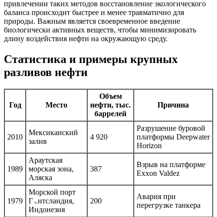
привлечении таких методов восстановление экологического
баланса происходит быстрее и менее травматично для
природы. Важным является своевременное введение
биологически активных веществ, чтобы минимизировать
длину воздействия нефти на окружающую среду.
Статистика и примеры крупных
разливов нефти
Объем
Год
Место
нефти, тыс.
Причина
баррелей
Разрушение буровой
Мексиканский
2010
4 920
платформы Deepwater
залив
Horizon
Араутская
Взрыв на платформе
1989
морская зона,
387
Exxon Valdez
Аляска
Морской порт
Авария при
1979
Гۃнтсландия,
200
перегрузке танкера
Индонезия