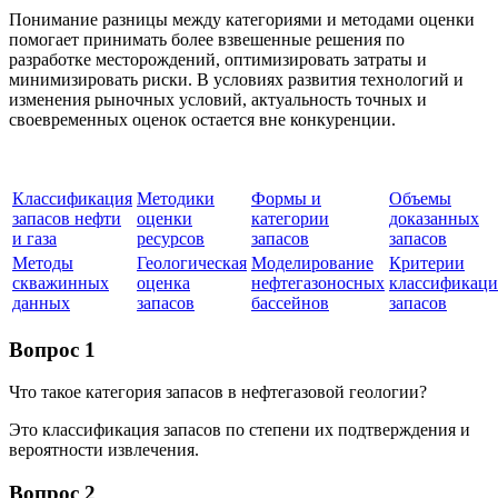
Понимание разницы между категориями и методами оценки
помогает принимать более взвешенные решения по
разработке месторождений, оптимизировать затраты и
минимизировать риски. В условиях развития технологий и
изменения рыночных условий, актуальность точных и
своевременных оценок остается вне конкуренции.
Классификация
Методики
Формы и
Объемы
запасов нефти
оценки
категории
доказанных
и газа
ресурсов
запасов
запасов
Методы
Геологическая
Моделирование
Критерии
скважинных
оценка
нефтегазоносных
классификац
данных
запасов
бассейнов
запасов
Вопрос 1
Что такое категория запасов в нефтегазовой геологии?
Это классификация запасов по степени их подтверждения и
вероятности извлечения.
Вопрос 2