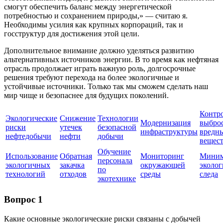
смогут обеспечить баланс между энергетической
потребностью и сохранением природы,» — считаю я.
Необходимы усилия как крупных корпораций, так и
госструктур для достижения этой цели.
Дополнительное внимание должно уделяться развитию
альтернативных источников энергии. В то время как нефтяная
отрасль продолжает играть важную роль, долгосрочные
решения требуют перехода на более экологичные и
устойчивые источники. Только так мы сможем сделать наш
мир чище и безопаснее для будущих поколений.
Контро
Экологические
Снижение
Технологии
Модернизация
выбро
риски
утечек
безопасной
инфраструктуры
вредн
нефтедобычи
нефти
добычи
вещес
Обучение
Использование
Обратная
Мониторинг
Миним
персонала
экологичных
закачка
окружающей
эколог
по
технологий
отходов
среды
следа
экотехнике
Вопрос 1
Какие основные экологические риски связаны с добычей