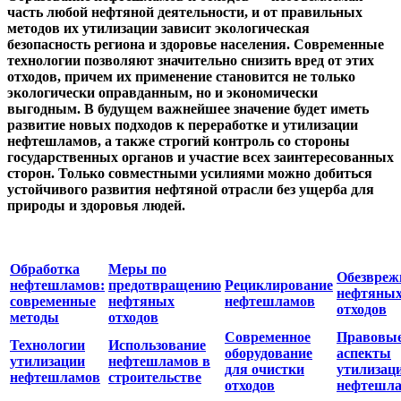
часть любой нефтяной деятельности, и от правильных
методов их утилизации зависит экологическая
безопасность региона и здоровье населения. Современные
технологии позволяют значительно снизить вред от этих
отходов, причем их применение становится не только
экологически оправданным, но и экономически
выгодным. В будущем важнейшее значение будет иметь
развитие новых подходов к переработке и утилизации
нефтешламов, а также строгий контроль со стороны
государственных органов и участие всех заинтересованных
сторон. Только совместными усилиями можно добиться
устойчивого развития нефтяной отрасли без ущерба для
природы и здоровья людей.
Обработка
Меры по
Обезвреж
нефтешламов:
предотвращению
Рециклирование
нефтяны
современные
нефтяных
нефтешламов
отходов
методы
отходов
Современное
Правовы
Технологии
Использование
оборудование
аспекты
утилизации
нефтешламов в
для очистки
утилизац
нефтешламов
строительстве
отходов
нефтешл