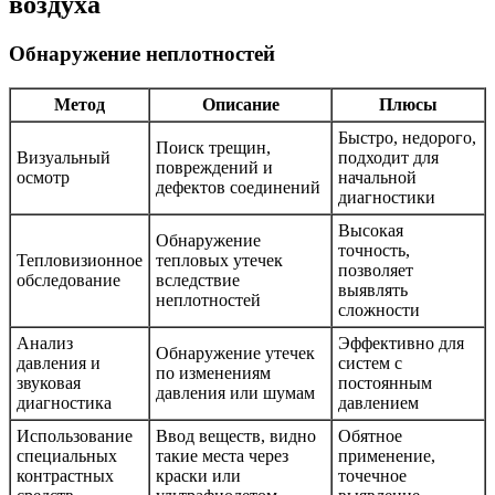
воздуха
Обнаружение неплотностей
Метод
Описание
Плюсы
Быстро, недорого,
Поиск трещин,
Визуальный
подходит для
повреждений и
осмотр
начальной
дефектов соединений
диагностики
Высокая
Обнаружение
точность,
Тепловизионное
тепловых утечек
позволяет
обследование
вследствие
выявлять
неплотностей
сложности
Анализ
Эффективно для
Обнаружение утечек
давления и
систем с
по изменениям
звуковая
постоянным
давления или шумам
диагностика
давлением
Использование
Ввод веществ, видно
Обятное
специальных
такие места через
применение,
контрастных
краски или
точечное