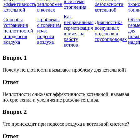
в системе
эффективность
теплообмен
безопасности
экон
отопления
котельной
в котлах
котельной
топл
Как
Способы
Проблемы
Обес
неправильная
Диагностика
устранения
с горением
герм
герметизация
воздушных
неплотностей
из-за
для
влияет на
подсосов в
и подсосов
подсоса
повы
работу
трубопроводах
воздуха
воздуха
наде
котлов
Вопрос 1
Почему неплотности вызывают проблему для котельной?
Ответ
Неплотности снижают эффективность котельной, вызывая
потерю тепла и увеличение расхода топлива.
Вопрос 2
Что происходит при подсосе воздуха в котельной системе?
Ответ