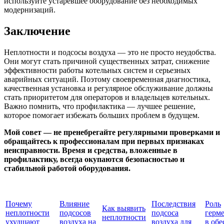
используйте устаревшее оборудование без необходимых
модернизаций.
Заключение
Неплотности и подсосы воздуха — это не просто неудобства.
Они могут стать причиной существенных затрат, снижение
эффективности работы котельных систем и серьезных
аварийных ситуаций. Поэтому своевременная диагностика,
качественная установка и регулярное обслуживание должны
стать приоритетом для операторов и владельцев котельных.
Важно помнить, что профилактика — лучшее решение,
которое помогает избежать больших проблем в будущем.
Мой совет — не пренебрегайте регулярными проверками и
обращайтесь к профессионалам при первых признаках
неисправности. Время и средства, вложенные в
профилактику, всегда окупаются безопасностью и
стабильной работой оборудования.
Почему
Влияние
Последствия
Роль
Как выявить
неплотности
подсосов
подсоса
герм
неплотности
ухудшают
воздуха на
воздуха для
в об