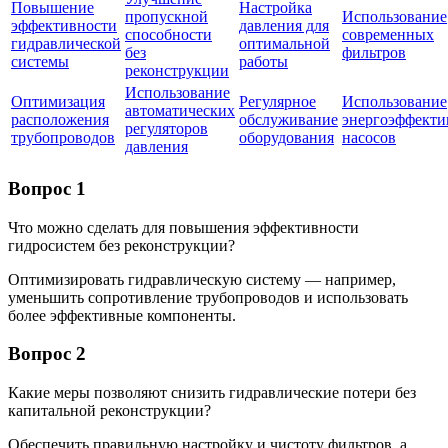
Повышение
Настройка
пропускной
Использование
эффективности
давления для
способности
современных
гидравлической
оптимальной
без
фильтров
системы
работы
реконструкции
Использование
Оптимизация
Регулярное
Использование
автоматических
расположения
обслуживание
энергоэффект
регуляторов
трубопроводов
оборудования
насосов
давления
Вопрос 1
Что можно сделать для повышения эффективности
гидросистем без реконструкции?
Оптимизировать гидравлическую систему — например,
уменьшить сопротивление трубопроводов и использовать
более эффективные компоненты.
Вопрос 2
Какие меры позволяют снизить гидравлические потери без
капитальной реконструкции?
Обеспечить правильную настройку и чистоту фильтров, а