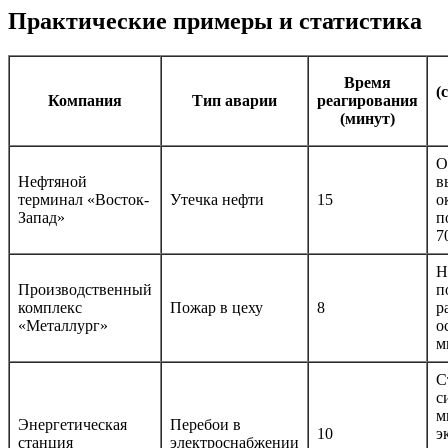
Практические примеры и статистика
Время
(
Компания
Тип аварии
реагирования
(минут)
О
Нефтяной
в
терминал «Восток-
Утечка нефти
15
о
Запад»
п
7
Н
Производственный
п
комплекс
Пожар в цеху
8
р
«Металлург»
о
м
С
с
м
Энергетическая
Перебои в
10
э
станция
электроснабжении