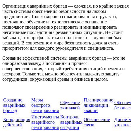
Организация аварийных бригад — сложная, но крайне важная
часть системы обеспечения безопасности на любом
предприятии. Только хорошо спланированная структура,
постоянное обучение и технологическое оснащение
позволяют своевременно реагировать и минимизировать
негативные последствия чрезвычайных ситуаций. Не стоит
забывать, что профилактика и подготовка — лучше любых
реакций. В современном мире безопасность должна стать
приоритетом для каждого руководителя и специалиста.
Создание эффективной системы аварийных бригад — это не
одноразовая задачу, а постоянный процесс
совершенствования, который требует инвестиций времени и
ресурсов. Только так можно обеспечить надежную защиту
сотрудников, окружающей среды и бизнеса в целом.
Создание
Меры
Планирование
Обучение
Обеспе
аварийных
быстрого
ликвидации
экипажей
безопас
бригад
реагирования
аварий
Инструменты
Контроль
Координация
Обеспечение
Диспетч
аварийного
аварийных
действий
связи
управле
реагирования
ситуаций