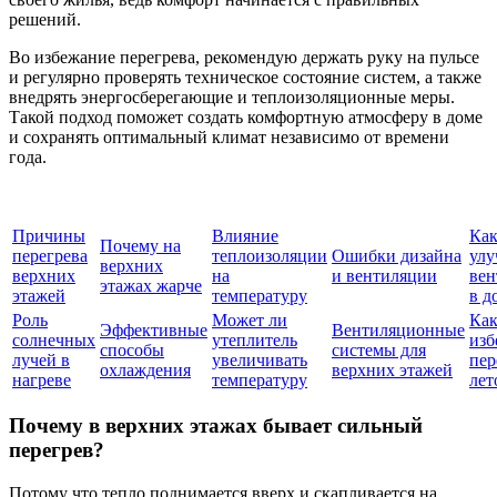
решений.
Во избежание перегрева, рекомендую держать руку на пульсе
и регулярно проверять техническое состояние систем, а также
внедрять энергосберегающие и теплоизоляционные меры.
Такой подход поможет создать комфортную атмосферу в доме
и сохранять оптимальный климат независимо от времени
года.
Причины
Влияние
Ка
Почему на
перегрева
теплоизоляции
Ошибки дизайна
улу
верхних
верхних
на
и вентиляции
ве
этажах жарче
этажей
температуру
в д
Роль
Может ли
Ка
Эффективные
Вентиляционные
солнечных
утеплитель
изб
способы
системы для
лучей в
увеличивать
пер
охлаждения
верхних этажей
нагреве
температуру
лет
Почему в верхних этажах бывает сильный
перегрев?
Потому что тепло поднимается вверх и скапливается на