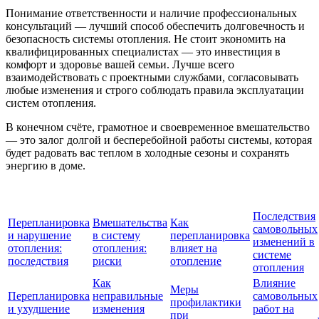
Понимание ответственности и наличие профессиональных
консультаций — лучший способ обеспечить долговечность и
безопасность системы отопления. Не стоит экономить на
квалифицированных специалистах — это инвестиция в
комфорт и здоровье вашей семьи. Лучше всего
взаимодействовать с проектными службами, согласовывать
любые изменения и строго соблюдать правила эксплуатации
систем отопления.
В конечном счёте, грамотное и своевременное вмешательство
— это залог долгой и бесперебойной работы системы, которая
будет радовать вас теплом в холодные сезоны и сохранять
энергию в доме.
Последствия
Перепланировка
Вмешательства
Как
самовольных
и нарушение
в систему
перепланировка
изменений в
отопления:
отопления:
влияет на
системе
последствия
риски
отопление
отопления
Как
Влияние
Меры
Перепланировка
неправильные
самовольных
профилактики
и ухудшение
изменения
работ на
при