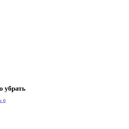
о убрать
: 0