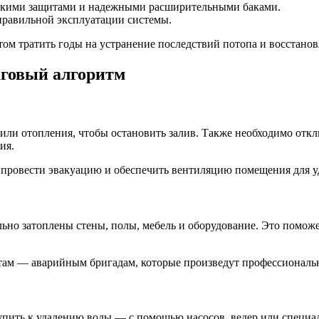
ескими защитами и надежными расширительными баками.
равильной эксплуатации системы.
том тратить годы на устранение последствий потопа и восстано
аговый алгоритм
ли отопления, чтобы остановить залив. Также необходимо откл
ия.
 провести эвакуацию и обеспечить вентиляцию помещения для у
ьно затоплены стены, полы, мебель и оборудование. Это поможе
стам — аварийным бригадам, которые произведут профессионал
упить к удалению воды — с помощью насосов, ведер или специа