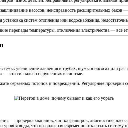
льтров, износ деталей, неправильная регулировка клапанов при
 заклинивание насосов, неисправность расширительных баков —
 установка систем отопления или водоснабжения, недостаточны
зкие перепады температуры, отключения электричества — всё это
оп
истемы: увеличение давления в трубах, шумы в насосах или рас
» — это сигналы о нарушениях в системе.
ежать серьезных потопов и повреждений. Регулярные проверки с
ния — проверка клапанов, чистка фильтров, диагностика насосо
 и уровня воды, что позволит своевременно отключать систему