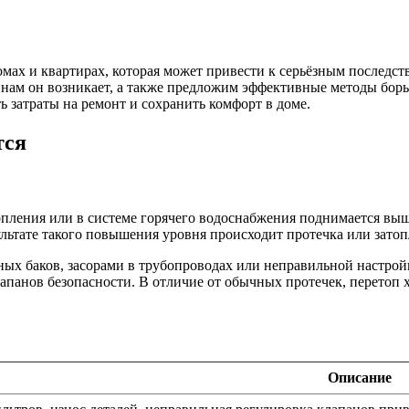
ах и квартирах, которая может привести к серьёзным последств
чинам он возникает, а также предложим эффективные методы бор
ь затраты на ремонт и сохранить комфорт в доме.
тся
топления или в системе горячего водоснабжения поднимается вы
льтате такого повышения уровня происходит протечка или зато
ных баков, засорами в трубопроводах или неправильной настрой
апанов безопасности. В отличие от обычных протечек, перетоп 
Описание