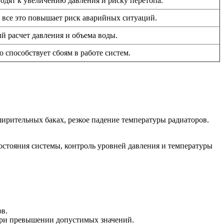
водят к увеличению давления и риску перетопа.
 все это повышает риск аварийных ситуаций.
й расчет давления и объема воды.
 способствует сбоям в работе систем.
ширительных баках, резкое падение температуры радиаторов.
остояния системы, контроль уровней давления и температуры
в.
 при превышении допустимых значений.