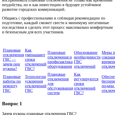
воспринимать плановые отключения не только как временные
неудобства, но и как инвестицию в будущее устойчивое
развитие городских коммуникаций.
Общаясь с профессионалами и соблюдая рекомендации по
подготовке, каждый сможет свести к минимуму негативные
последствия и сделать этот процесс максимально комфортным
и безопасным для всех участников.
Плановые
Как
Плановые
Обоснование
Меры 
отключения
уменьшают
отключения и
необходимости
сокра
ГВС —
сроки
профилактика
ГВС
времен
зачем они
отключений
оборудования
отключений
отключ
нужны?
ГВС?
Плановые
Как
Плановые
Технологии
Обеспе
отключения
регулируются
работы по
ускорения
беспер
для
сроки
ремонту
отключений
подачи
обслуживания
отключений
ГВС
ГВС
отключ
систем
ГВС?
Вопрос 1
Зачем нужны плановые отключения ГВС?