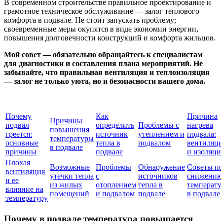
В современном строительстве правильное проектирование и
грамотное техническое обслуживание — залог теплового
комфорта в подвале. Не стоит запускать проблему;
своевременные меры окупятся в виде экономии энергии,
повышения долговечности конструкций и комфорта жильцов.
Мой совет — обязательно обращайтесь к специалистам
для диагностики и составления плана мероприятий. Не
забывайте, что правильная вентиляция и теплоизоляция
— залог не только уюта, но и безопасности вашего дома.
Почему
Как
Причина
Причины
подвал
определить
Проблемы с
нагрева
повышения
греется:
источник
утеплением и
подвала:
температуры
основные
тепла в
подвалом
вентиляц
в подвале
причины
подвале
и изоляци
Плохая
Возможные
Проблемы
Обнаружение
Советы п
вентиляция
утечки тепла
с
источников
снижени
и ее
из жилых
отоплением
тепла в
температ
влияние на
помещений
и подвалом
подвале
в подвале
температуру
Почему в подвале температура повышается